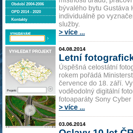
místnosti úřadu, pracovn
Období 2004-2006
bývalého bytu Gustáva Hu
OPD 2014 - 2020
individuálně po vyznače
Kontakty
služby.
> více ...
04.08.2014
Letní fotografic
Úspěšná celostátní fotog
rokem pořádá Ministerstv
července do 18. září. V
voděodolný digitální fot
Projekt
fotoaparáty Sony Cyber 
> více ...
03.06.2014
Oslavy 10 let Č