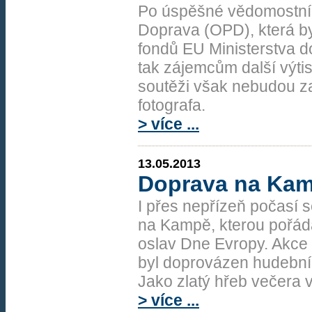
Po úspěšné vědomostní 
Doprava (OPD), která b
fondů EU Ministerstva d
tak zájemcům další výtis
soutěži však nebudou za
fotografa.
> více ...
13.05.2013
Doprava na Ka
I přes nepřízeň počasí
na Kampě, kterou pořád
oslav Dne Evropy. Akce 
byl doprovázen hudebním
Jako zlatý hřeb večera 
> více ...