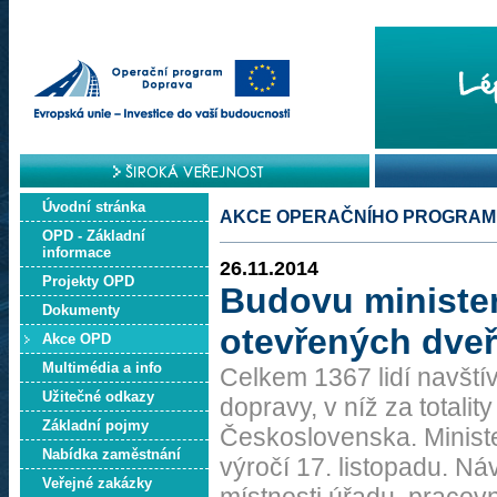
Úvodní stránka
AKCE OPERAČNÍHO PROGRAM
OPD - Základní
informace
26.11.2014
Projekty OPD
Budovu minister
Dokumenty
otevřených dveří
Akce OPD
Multimédia a info
Celkem 1367 lidí navštív
Užitečné odkazy
dopravy, v níž za totalit
Základní pojmy
Československa. Minister
Nabídka zaměstnání
výročí 17. listopadu. Ná
Veřejné zakázky