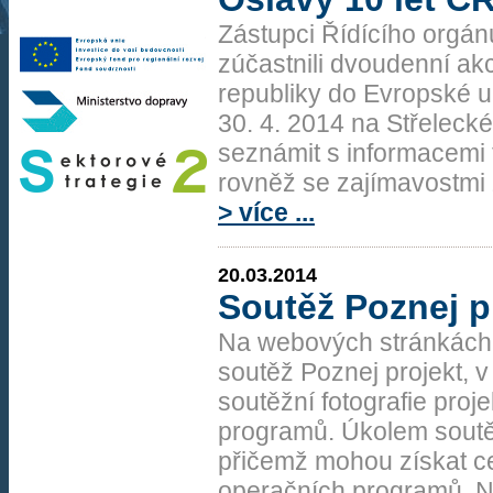
Zástupci Řídícího org
zúčastnili dvoudenní akc
republiky do Evropské u
30. 4. 2014 na Střeleck
seznámit s informacemi 
rovněž se zajímavostmi 
> více ...
20.03.2014
Soutěž Poznej pr
Na webových stránkách w
soutěž Poznej projekt, 
soutěžní fotografie pro
programů. Úkolem soutěž
přičemž mohou získat cen
operačních programů. N