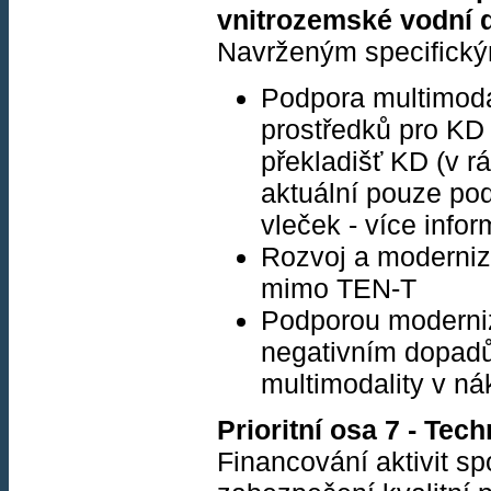
vnitrozemské vodní 
Navrženým specifickým
Podpora multimodá
prostředků pro KD
překladišť KD (v rá
aktuální pouze pod
vleček - více infor
Rozvoj a moderniz
mimo TEN-T
Podporou moderniza
negativním dopadů
multimodality v ná
Prioritní osa 7 - Te
Financování aktivit s