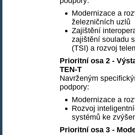
podpory:
Modernizace a rozv
železničních uzlů
Zajištění interoper
zajištění souladu s
(TSI) a rozvoj tel
Prioritní osa 2 - Výs
TEN-T
Navrženým specifickým 
podpory:
Modernizace a rozv
Rozvoj inteligentn
systémů ke zvýšení
Prioritní osa 3 - Mod