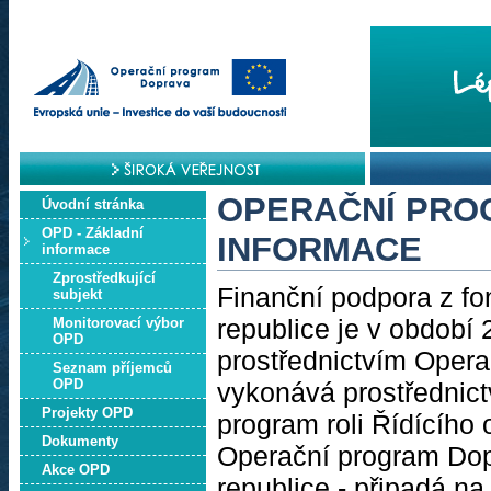
OPERAČNÍ PRO
Úvodní stránka
OPD - Základní
INFORMACE
informace
Zprostředkující
Finanční podpora z fo
subjekt
republice je v období
Monitorovací výbor
OPD
prostřednictvím Oper
Seznam příjemců
OPD
vykonává prostřednict
Projekty OPD
program roli Řídícího 
Dokumenty
Operační program Dop
Akce OPD
republice - připadá na