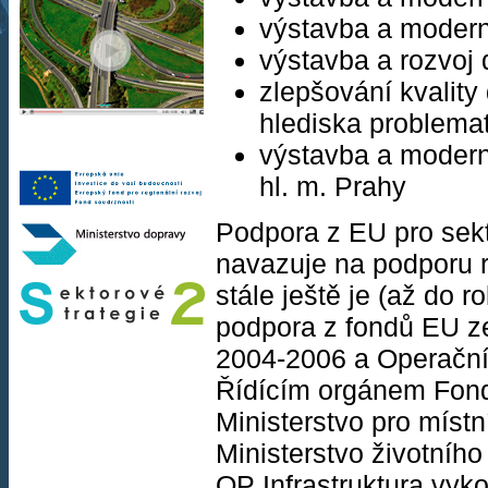
výstavba a moderni
výstavba a roz­voj 
zlepšování kvality
hlediska problema
výstavba a modern
hl. m. Prahy
Podpora z EU pro sek
navazuje na podporu r
stále ještě je (až do 
podpora z fondů EU z
2004-2006 a Operační
Řídícím orgánem Fond
Ministerstvo pro místn
Ministerstvo životního
OP Infrastruktura vyko