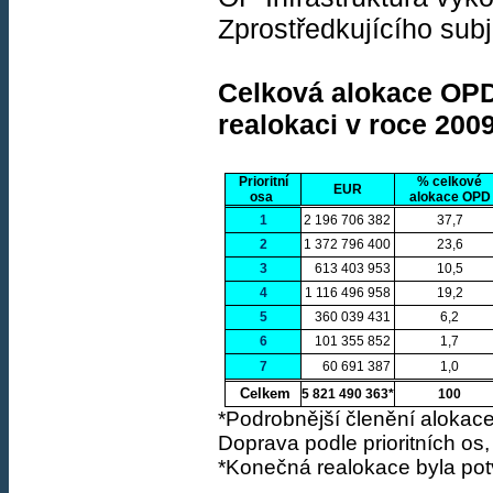
Zprostředkujícího subj
Celková alokace OPD 
realokaci v roce 2009
Prioritní
% celkové
EUR
osa
alokace OPD
1
2 196 706 382
37,7
2
1 372 796 400
23,6
3
613 403 953
10,5
4
1 116 496 958
19,2
5
360 039 431
6,2
6
101 355 852
1,7
7
60 691 387
1,0
Celkem
5 821 490 363*
100
*Podrobnější členění alokace
Doprava podle prioritních o
*Konečná realokace byla pot