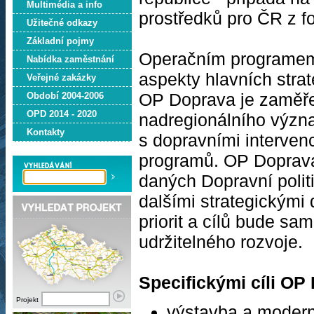
Multimédia a info
prostředků pro ČR z 
Užitečné odkazy
Základní pojmy
Operačním programem 
Nabídka zaměstnání
aspekty hlavních stra
Veřejné zakázky
OP Doprava je zaměřen
Období 2004-2006
OPD 2014 - 2020
nadregionálního význa
Kontakty
s dopravními interven
programů. OP Doprava 
daných Dopravní polit
dalšími strategickým
priorit a cílů bude s
udržitelného rozvoje.
Specifickými cíli OP
Projekt
výstavba a moderni